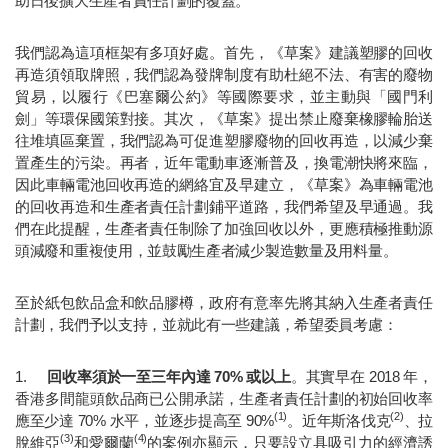
助日後擴大生產者責任計劃的覆蓋。
我們認為這項框架有多項好處。首先，《草案》建議塑膠的回收
再造須領取牌照，我們認為發牌制度有助杜絕不法、有害的廢物
貿易，以履行《巴塞爾公約》等國際要求，並主動與「國門利
劍」等環保國策對接。其次，《草案》提出禁止廢棄橡膠輪胎送
往堆填區棄置，我們認為可促進塑膠廢物的回收再造，以減少棄
置產生的污染。再者，近年電動車逐漸普及，換電潮快將來臨，
因此車輛電池回收再造的網絡宜及早建立，《草案》為車輛電池
的回收再造和生產者責任計劃鋪平道路，我們希望及早通過。我
們在此提醒，生產者責任制除了加強回收以外，更應積極推動源
頭減廢和重複使用，並鼓勵生產者減少製造數量及用料量。
至於紙包飲品盒和飲品膠樽，政府有意率先將其納入生產者責任
計劃，我們予以支持，並就此有一些建議，希望委員考慮：
1.	
回收率須於一至三年內達 70% 或以上
。其實早在 2018 年，
香港多間龍頭飲品商已公開承諾，生產者責任計劃的初始回收率
(1)
(2)
應至少達 70% 水平，並逐步提高至 90%
。近年斯洛伐克
、拉
(3)
(4)
脫維亞
和愛爾蘭
的案例亦顯示，只要設立具吸引力的經濟誘