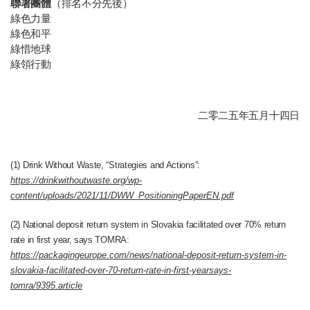
聯署團體
（排名不分先後）
綠色力量
綠色和平
綠惜地球
綠領行動
二零二五年
五月
十四日
(1) Drink Without Waste, “Strategies and Actions”:
https://drinkwithoutwaste.org/wp-
content/uploads/2021/11/DWW_PositioningPaperEN.pdf
(2) National deposit return system in Slovakia facilitated over 70% return
rate in first year, says TOMRA:
https://packagingeurope.com/news/national-deposit-return-system-in-
slovakia-facilitated-over-70-return-rate-in-first-yearsays-
tomra/9395.article