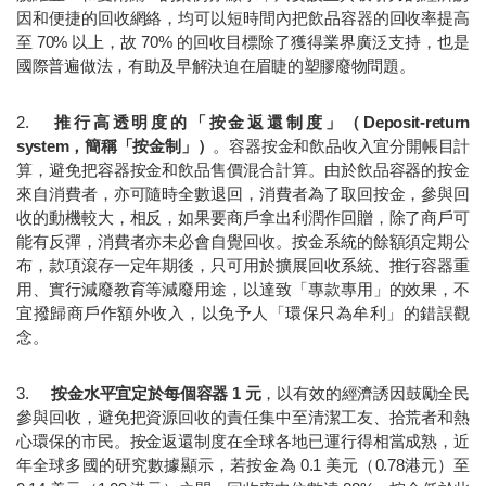
因和便捷的回收網絡，均可以短時間內把飲品容器的回收率提高
至 70% 以上，故 70% 的回收目標除了獲得業界廣泛支持，也是
國際普遍做法，有助及早解決迫在眉睫的塑膠廢物問題。
2.	
推行高透明度的「按金返還制度」（Deposit-return 
system，簡稱「按金制」）
。容器按金和飲品收入宜分開帳目計
算，避免把容器按金和飲品售價混合計算。由於飲品容器的按金
來自消費者，亦可隨時全數退回，消費者為了取回按金，參與回
收的動機較大，相反，如果要商戶拿出利潤作回贈，除了商戶可
能有反彈，消費者亦未必會自覺回收。按金系統的餘額須定期公
布，款項滾存一定年期後，只可用於擴展回收系統、推行容器重
用、實行減廢教育等減廢用途，以達致「專款專用」的效果，不
宜撥歸商戶作額外收入，以免予人「環保只為牟利」的錯誤觀
念。
3.	
按金水平宜定於每個容器 1 元
，以有效的經濟誘因鼓勵全民
參與回收，避免把資源回收的責任集中至清潔工友、拾荒者和熱
心環保的市民。按金返還制度在全球各地已運行得相當成熟，近
年全球多國的研究數據顯示，若按金為 0.1 美元（0.78港元）至 