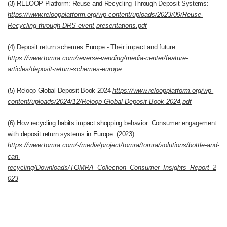
(3) RELOOP Platform: Reuse and Recycling Through Deposit Systems:
https://www.reloopplatform.org/wp-content/uploads/2023/09/Reuse-
Recycling-through-DRS-event-presentations.pdf
(4) Deposit return schemes Europe - Their impact and future:
https://www.tomra.com/reverse-vending/media-center/feature-
articles/deposit-return-schemes-europe
(5) Reloop Global Deposit Book 2024
https://www.reloopplatform.org/wp-
content/uploads/2024/12/Reloop-Global-Deposit-Book-2024.pdf
(6) How recycling habits impact shopping behavior: Consumer engagement
with deposit return systems in Europe. (2023).
https://www.tomra.com/-/media/project/tomra/tomra/solutions/bottle-and-
can-
recycling/Downloads/TOMRA_Collection_Consumer_Insights_Report_2
023