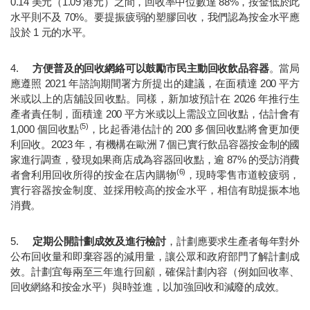
0.14 美元（1.09 港元）之間，回收率中位數達 88%，按金低於此
水平則不及 70%。要提振疲弱的塑膠回收，我們認為按金水平應
設於 1 元的水平。
4.	
方便普及的回收網絡可以鼓勵市民主動回收飲品容器
。當局
應遵照 2021 年諮詢期間署方所提出的建議，在面積達 200 平方
米或以上的店舖設回收點。同樣，新加坡預計在 2026 年推行生
產者責任制，面積達 200 平方米或以上需設立回收點，估計會有 
(5)
1,000 個回收點
，比起香港估計的 200 多個回收點將會更加便
利回收。2023 年，有機構在歐洲 7 個已實行飲品容器按金制的國
家進行調查，發現如果商店成為容器回收點，逾 87% 的受訪消費
(6)
者會利用回收所得的按金在店內購物
，現時零售市道較疲弱，
實行容器按金制度、並採用較高的按金水平，相信有助提振本地
消費。
5.	
定期公開計劃成效及進行檢討
，計劃應要求生產者每年對外
公布回收量和即棄容器的減用量，讓公眾和政府部門了解計劃成
效。計劃宜每兩至三年進行回顧，確保計劃內容（例如回收率、
回收網絡和按金水平）與時並進，以加強回收和減廢的成效。