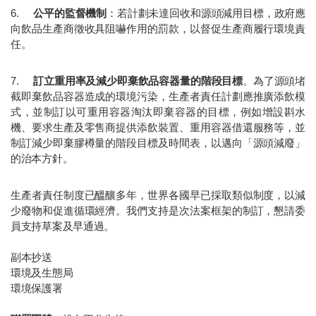
6.	
公平的監督機制
：若計劃未達回收和源頭減用目標，政府應
向飲品生產商徵收具阻嚇作用的罰款，以督促生產商履行環境責
任。
7.	
訂立重用率及減少即棄飲品容器量的階段目標
。為了源頭堵
截即棄飲品容器造成的環境污染，生產者責任計劃應推廣添飲模
式，並制訂以可重用容器淘汰即棄容器的目標，例如增設斟水
機、要求生產及零售商提供添飲裝置、重用容器借還服務等，並
制訂減少即棄膠樽量的階段目標及時間表，以邁向「源頭減廢」
的治本方針。
生產者責任制度已醞釀多年，世界各國早已採取類似制度，以減
少廢物和促進循環經濟。我們支持是次法案框架的制訂，懇請委
員支持草案及早通過。
副本抄送
環境及生態局
環境保護署