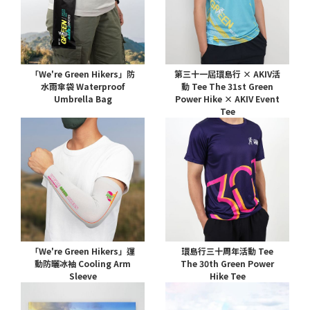
「We're Green Hikers」防
第三十一屆環島行 × AKIV活
水雨傘袋 Waterproof
動 Tee The 31st Green
Umbrella Bag
Power Hike × AKIV Event
Tee
「We're Green Hikers」運
環島行三十周年活動 Tee
動防曬冰袖 Cooling Arm
The 30th Green Power
Sleeve
Hike Tee