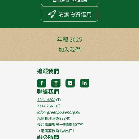
清潔物資借用
年報 2025
加入我們
追蹤我們
聯絡我們
3961 0200
(T)
2314 2661
(F)
info@greenpower.org.hk
九龍長沙灣道833號
長沙灣廣場第一期6樓607室
（港鐵荔枝角站A出口）
辦公時間