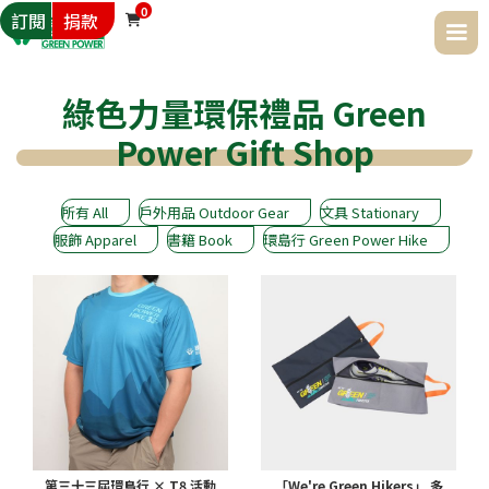
0
訂閱
捐款

綠色力量環保禮品 Green
Power Gift Shop
所有 All
戶外用品 Outdoor Gear
文具 Stationary
服飾 Apparel
書籍 Book
環島行 Green Power Hike
第三十三屆環島行 × T8 活動
「We're Green Hikers」 多