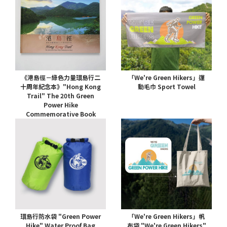
《港島徑－綠色力量環島行二
「We're Green Hikers」運
十周年紀念本》"Hong Kong
動毛巾 Sport Towel
Trail" The 20th Green
Power Hike
Commemorative Book
環島行防水袋 "Green Power
「We're Green Hikers」帆
Hike" Water Proof Bag
布袋 "We're Green Hikers"