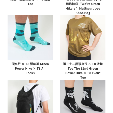
Tee
用途鞋袋 “We're Green
Hikers” Multipurpose
Shoe Bag
環島行 × T8 透氣襪 Green
第三十二屆環島行 × T8 活動
Power Hike × T8 Air
Tee The 32nd Green
Socks
Power Hike × T8 Event
Tee