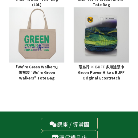
(10L)
Tote Bag
「We're Green Walkers」
環島行 × BUFF 多用途頭巾
帆布袋 "We're Green
Green Power Hike x BUFF
Walkers" Tote Bag
Original Ecostretch
講座 / 導賞團

環保禮品店
