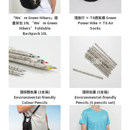
「We’re Green Hikers」摺
環島行 × T8透氣襪 Green
疊背包 10L “We’re Green
Power Hike × T8 Air
Hikers” Foldable
Socks
Backpack 10L
環保顏色筆 (3支裝)
環保鉛筆 (5支裝)
Environmental-friendly
Environmental-friendly
Colour Pencils
Pencils (5 pencils set)