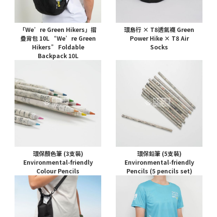
「We’re Green Hikers」摺
環島行 × T8透氣襪 Green
疊背包 10L “We’re Green
Power Hike × T8 Air
Hikers” Foldable
Socks
Backpack 10L
環保顏色筆 (3支裝)
環保鉛筆 (5支裝)
Environmental-friendly
Environmental-friendly
Colour Pencils
Pencils (5 pencils set)