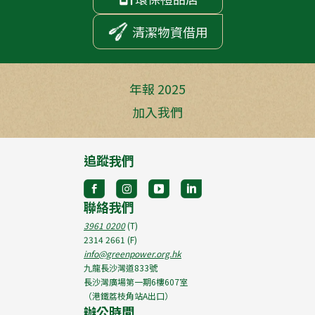
清潔物資借用
年報 2025
加入我們
追蹤我們
聯絡我們
3961 0200
(T)
2314 2661
(F)
info@greenpower.org.hk
九龍長沙灣道833號
長沙灣廣場第一期6樓607室
（港鐵荔枝角站A出口）
辦公時間