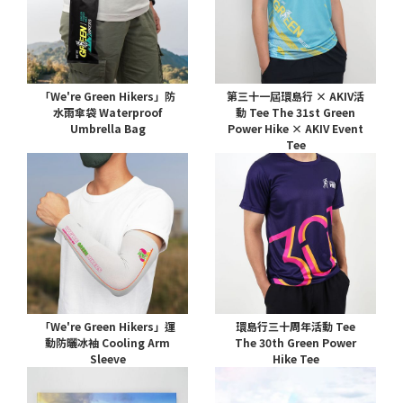
「We're Green Hikers」防
第三十一屆環島行 × AKIV活
水雨傘袋 Waterproof
動 Tee The 31st Green
Umbrella Bag
Power Hike × AKIV Event
Tee
「We're Green Hikers」運
環島行三十周年活動 Tee
動防曬冰袖 Cooling Arm
The 30th Green Power
Sleeve
Hike Tee