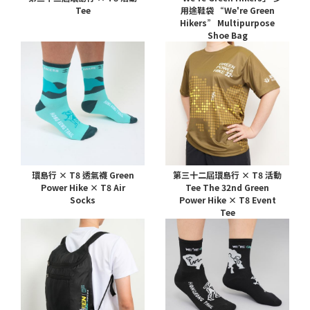
Tee
用途鞋袋 “We're Green
Hikers” Multipurpose
Shoe Bag
環島行 × T8 透氣襪 Green
第三十二屆環島行 × T8 活動
Power Hike × T8 Air
Tee The 32nd Green
Socks
Power Hike × T8 Event
Tee