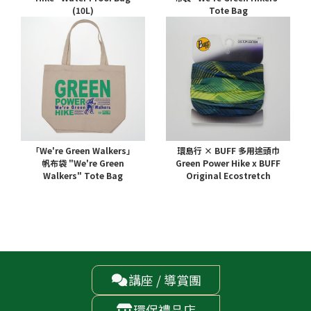
(10L)
Tote Bag
「We're Green Walkers」
環島行 × BUFF 多用途頭巾
帆布袋 "We're Green
Green Power Hike x BUFF
Walkers" Tote Bag
Original Ecostretch
講座 / 導賞團

環保禮品店
