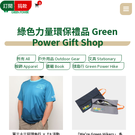
0
訂閱
捐款

綠色力量環保禮品 Green
Power Gift Shop
所有 All
戶外用品 Outdoor Gear
文具 Stationary
服飾 Apparel
書籍 Book
環島行 Green Power Hike
第三十三屆環島行 × T8 活動
「We're Green Hikers」 多