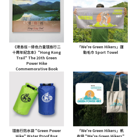
《港島徑－綠色力量環島行二
「We're Green Hikers」運
十周年紀念本》"Hong Kong
動毛巾 Sport Towel
Trail" The 20th Green
Power Hike
Commemorative Book
環島行防水袋 "Green Power
「We're Green Hikers」帆
Hike" Water Proof Bag
布袋 "We're Green Hikers"