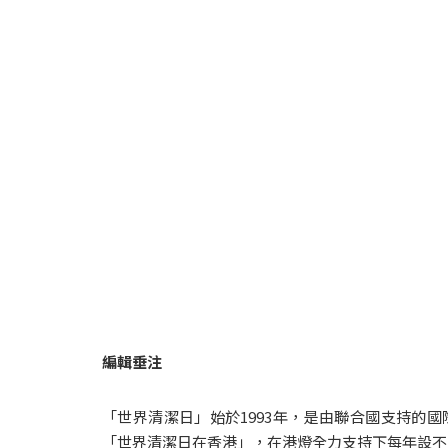
編輯垂注
「世界清潔日」始於1993年，是由聯合國支持的國
「世界清潔日在香港」，在港燈全力支持下每年設不