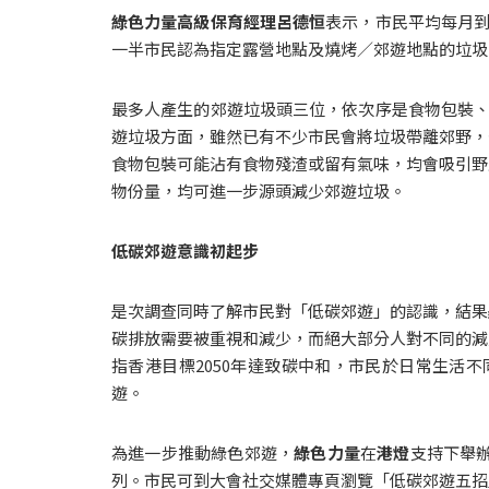
綠色力量高級保育經理呂德恒
表示，市民平均每月到
一半市民認為指定露營地點及燒烤／郊遊地點的垃圾
最多人產生的郊遊垃圾頭三位，依次序是食物包裝、
遊垃圾方面，雖然已有不少市民會將垃圾帶離郊野，
食物包裝可能沾有食物殘渣或留有氣味，均會吸引野
物份量，均可進一步源頭減少郊遊垃圾。
低碳郊遊意識初起步
是次調查同時了解市民對「低碳郊遊」的認識，結果
碳排放需要被重視和減少，而絕大部分人對不同的減
指香港目標2050年達致碳中和，市民於日常生活
遊。  
為進一步推動綠色郊遊，
綠色力量
在
港燈
支持下舉
列。市民可到大會社交媒體專頁瀏覽「低碳郊遊五招