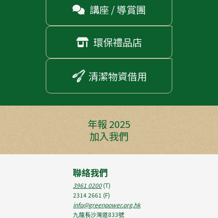
講座 / 導賞團

環保禮品店

清潔物資借用
年報 2025
加入我們
聯絡我們
3961 0200
(T)
2314 2661
(F)
info@greenpower.org.hk
九龍長沙灣道833號