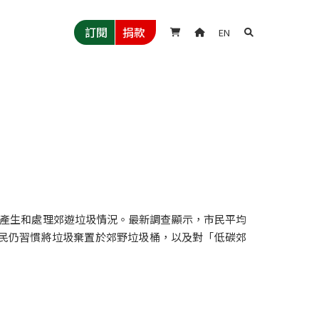
訂閱
捐款
EN



民產生和處理郊遊垃圾情況。最新調查顯示，市民平均
市民仍習慣將垃圾棄置於郊野垃圾桶，以及對「低碳郊