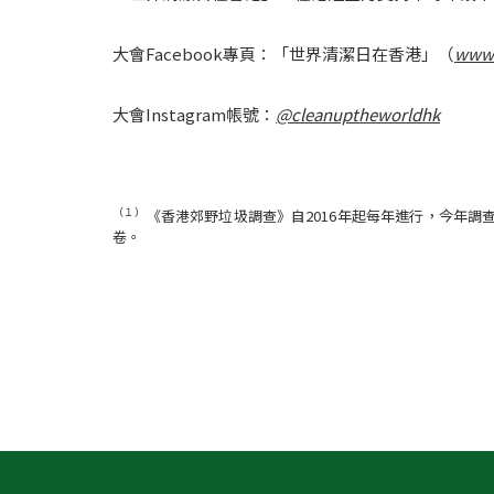
大會Facebook專頁：「世界清潔日在香港」（
www.
大會Instagram帳號：
@cleanuptheworldhk
（１）
《香港郊野垃圾調查》自2016年起每年進行，今年調查
卷。