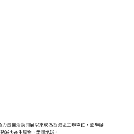
。綠色力量自活動開展以來成為香港區主辦單位，並舉辦
行動減少產生廢物，愛護地球。