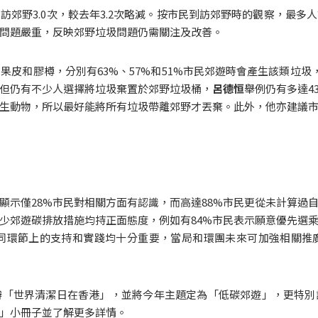
訪郊野3.0次，較去年3.2次略減。按市民到訪郊野時的觀察，最多
問題嚴重，反映郊野垃圾問題仍需關注及改善。
果皮和膠樽，分別有63%、57%和51%市民郊遊時會產生該類垃圾
但仍有不少人選擇將垃圾棄置於郊野垃圾桶，
呂德恒
舉例仍有多達4
生動物，所以最好能將所有垃圾帶離郊野才丟棄。此外，他亦建議
顯示僅28%市民對相關方面有認識，而高達88%市民更從未計算過自
少郊遊碳排放措施均持正面態度，例如有84%市民表示願意優先選
不同環節上的支持和實踐均十分重要，當局和環團未來可加強相關
辦「世界清潔日在香港」，並將今年主題定為「低碳郊遊」，更特別
」小冊子並了解更多詳情。