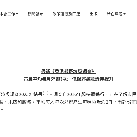
本會工作
新聞發布
政策倡議及回應
出版
綠色專題


最新《香港郊野垃圾調查》

市民平均每月郊遊3次　低碳郊遊意識待提升
(１)
垃圾調查2025》結果
。調查自2016年起持續進行，旨在了解市
裝、果皮和膠樽，平均每人每次郊遊產生每種垃圾約2件，而部份
。 