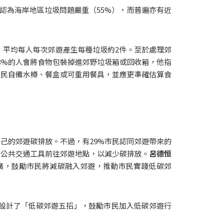
人認為海岸地區垃圾問題嚴重（55%），而普遍亦有近
，平均每人每次郊遊產生每種垃圾約2件。至於處理郊
3%的人會將食物包裝掉進郊野垃圾箱或回收箱，他指
市民自備水樽、餐盒或可重用餐具，並應更準確估算食
己的郊遊碳排放。不過，有29%市民認同郊遊帶來的
乘公共交通工具前往郊遊地點，以減少碳排放。
呂德恒
推廣，鼓勵市民將減碳融入郊遊，推動市民實踐低碳郊
設計了「低碳郊遊五招」，鼓勵市民加入低碳郊遊行