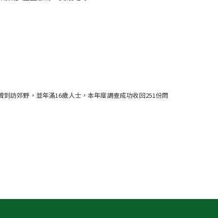
內曾到訪郊野，並年滿16歲人士，本年度調查成功收回251份問