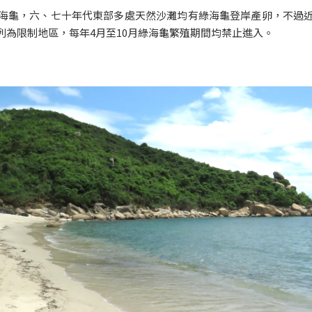
海龜，六、七十年代東部多處天然沙灘均有綠海龜登岸產卵，不過
列為限制地區，每年4月至10月綠海龜繁殖期間均禁止進入。