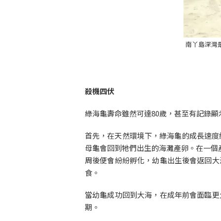
南丫島深灣
殺機四伏
綠海龜壽命雖然可達80歲，甚至有記錄
首先，在天然環境下，綠海龜的成長速度
母龜會回到牠們出生的海灘產卵。在一個產
周後便會紛紛孵化，幼龜出生後會返回大
食。
當幼龜成功回到大海，在成年前會面臨更
期。