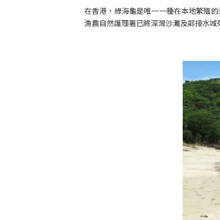
在香港，綠海龜是唯一一種在本地繁殖的
漁農自然護理署已將深灣沙灘及鄰接水域