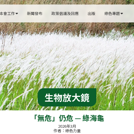
本會工作
新聞發布
政策倡議及回應
出版
綠色專題


生物放大鏡
「無危」仍危 — 綠海龜
2026年3月
作者：綠色力量