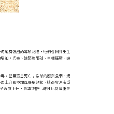
綠海龜有強烈的導航記憶，牠們會回到出生
動增加，光害、建築物阻礙、車輛碾壓、遊
中毒，甚至窒息死亡；漁業的廢棄魚網、繩
平面上升和極端風暴更頻繁，這都會淹沒或
子溫度上升，會導致孵化雌性比例嚴重失