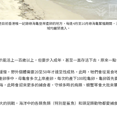
是目前香港唯一記錄綠海龜登岸產卵的地方，每逢4月至10月綠海龜繁殖期間，
域均嚴禁進入。
顯示能活上一百歲以上，但要步入成年，甚至一直存活下去，原來一點
緩慢，野外個體需要20至50年才達至性成熟，此時，牠們會從覓食
卵季中，母龜會多次上岸產卵，每次約產下100粒龜卵。龜卵首先
海，此時會迎來更多的捕食者，守候多時的鳥類、螃蟹等會大批來
大的挑戰，海洋中的各類魚類（特別是鯊魚）和頭足類動物都愛捕