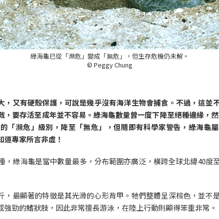
綠海龜已從「瀕危」變成「無危」，但生存危機仍未解。
© Peggy Chung
大，又有硬殼保護，可說是幾乎沒有海洋生物會捕食。不過，這並
戰，要存活至成年並不容易。綠海龜數量曾一度下降至絕種邊緣，然而
中的「瀕危」級別，降至「無危」，但隨即有科學家警告，綠海龜屬
知道專家所言非虛！
種，綠海龜是當中數量最多，分布範圍亦廣泛，橫跨全球北緯40度至
0公斤，最顯著的特徵是其光滑的心形背甲。牠們整體呈深棕色，並
成強勁的鰭狀肢，因此非常擅長游泳，在陸上行動則顯得笨重非常。