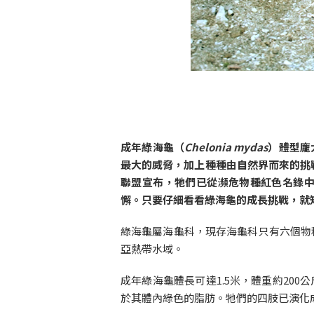
成年綠海龜（
Chelonia mydas
）體型龐
最大的威脅，加上種種由自然界而來的挑
聯盟宣布，牠們已從瀕危物種紅色名錄
懈。只要仔細看看綠海龜的成長挑戰，就
綠海龜屬海龜科，現存海龜科只有六個物
亞熱帶水域。
成年綠海龜體長可達1.5米，體重約20
於其體內綠色的脂肪。牠們的四肢已演化