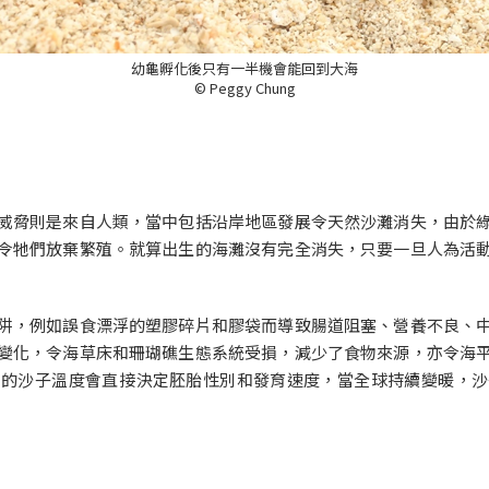
幼龜孵化後只有一半機會能回到大海
© Peggy Chung
威脅則是來自人類，當中包括沿岸地區發展令天然沙灘消失，由於
令牠們放棄繁殖。就算出生的海灘沒有完全消失，只要一旦人為活
阱，例如誤食漂浮的塑膠碎片和膠袋而導致腸道阻塞、營養不良、
變化，令海草床和珊瑚礁生態系統受損，減少了食物來源，亦令海
穴的沙子溫度會直接決定胚胎性別和發育速度，當全球持續變暖，沙