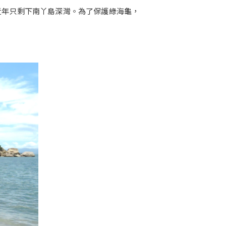
近年只剩下南丫島深灣。為了保護綠海龜，