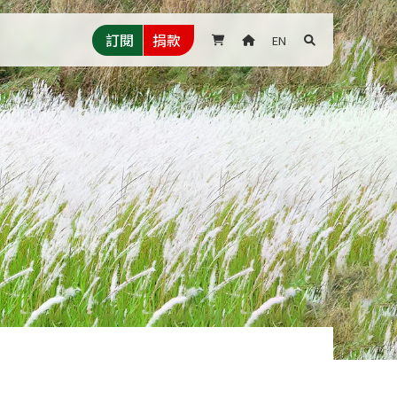
訂閱
捐款
EN


